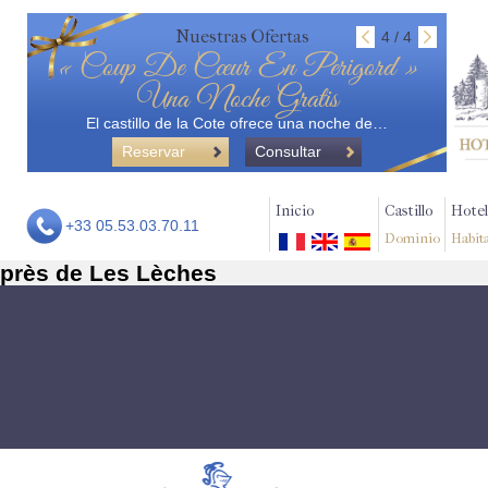
Nuestras Ofertas
4 / 4
« Coup De Cœur En Perigord »
Una Noche Gratis
El castillo de la Cote ofrece una noche de…
Reservar
Consultar
Inicio
Castillo
Hotel
+33 05.53.03.70.11
Dominio
Habit
près de Les Lèches