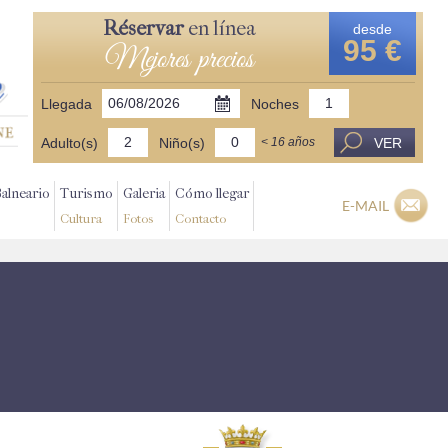
Réservar
en línea
desde
95 €
Mejores precios
Llegada
Noches
Adulto(s)
Niño(s)
VER
< 16 años
Balneario
Turismo
Galeria
Cómo llegar
E-MAIL
Cultura
Fotos
Contacto