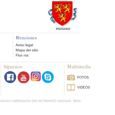
Menciones
Aviso legal
Mapa del sitio
Flux rss
Síguenos
Multimedia
FOTOS
VIDEOS
eación y optimización Sitio de internet E-comouest - Biras