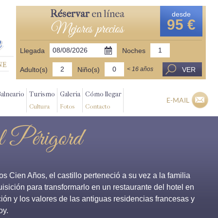
Réservar
en línea
desde
95 €
Mejores precios
Llegada
Noches
Adulto(s)
Niño(s)
VER
< 16 años
Balneario
Turismo
Galeria
Cómo llegar
E-MAIL
Cultura
Fotos
Contacto
el Périgord
Cien Años, el castillo perteneció a su vez a la familia
isición para transformarlo en un restaurante del hotel en
ción y los valores de las antiguas residencias francesas y
oy.