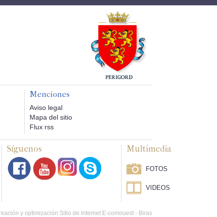
Menciones
Aviso legal
Mapa del sitio
Flux rss
Síguenos
Multimedia
FOTOS
VIDEOS
eación y optimización Sitio de internet E-comouest - Biras