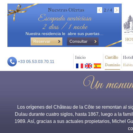
Nuestras Ofertas
2 / 4
Escapada avariciosa
2 dias / 1 noche
Nuestra residencia le abre sus puertas…
Reservar
Consultar
Inicio
Castillo
Hotel
+33 05.53.03.70.11
Dominio
Habit
Un monumen
Los orígenes del Château de la Côte se remontan al sig
Dulau durante cuatro siglos, hasta 1867, luego a la fami
1989. Así, gracias a sus actuales propietarios, Michel Gu
co