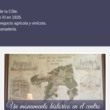
de la Côte.
o XI en 1926.
egocio agrícola y vinícola.
ganadería.
.
Un monumento historico en el centro