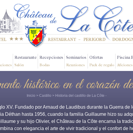
Restaurante
Recepciones
Seminarios
Ofertas
Piscina 
aciones
Salón
Bodas
Reuniones
Pack de regalo
Aficiones
to histórico en el corazón d
Inicio
>
Castillo
>
Historia del castillo de La Côte
-
lo XV. Fundado por Arnaud de Laudibus durante la Guerra de los 
lia Déthan hasta 1956, cuando la familia Guillaume hizo su adqu
illaume y su hijo Olivier, el Château de la Côte encarna la tradi
mbina con elegancia el arte de vivir tradicional y el confort de h