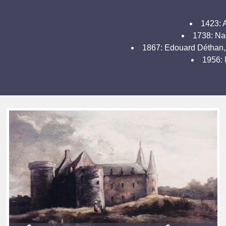
1423: 
1738: Nac
1867: Edouard Déthan, c
1956: 