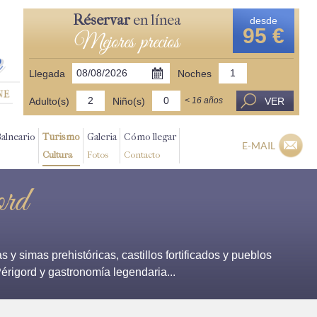
Réservar
en línea
desde
95 €
Mejores precios
Llegada
Noches
Adulto(s)
Niño(s)
VER
< 16 años
Balneario
Turismo
Galeria
Cómo llegar
E-MAIL
Cultura
Fotos
Contacto
ord
y simas prehistóricas, castillos fortificados y pueblos
érigord y gastronomía legendaria...