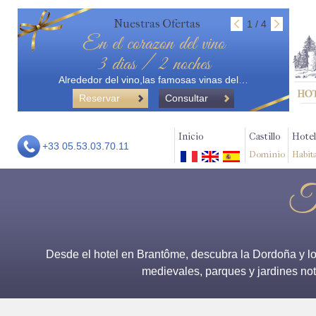
Nuestras Ofertas
1 / 4
En el corazon del vino
3 dias / 2 noches
Alrededor del vino,las famosas vinas del…
Reservar
Consultar
Inicio
Castillo
Hotel
+33 05.53.03.70.11
Dominio
Habit
Tu
Desde el hotel en Brantôme, descubra la Dordoña y los 
medievales, parques y jardines not