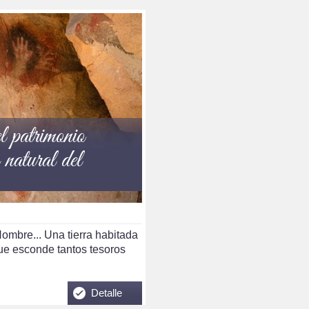
l patrimonio
y natural del
ombre... Una tierra habitada
e esconde tantos tesoros
…
Detalle