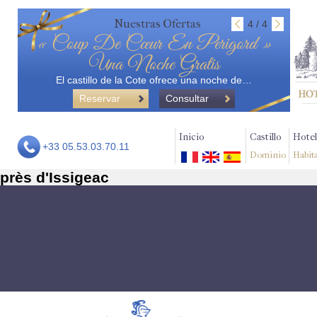
Nuestras Ofertas
4 / 4
« Coup De Cœur En Perigord »
Una Noche Gratis
El castillo de la Cote ofrece una noche de…
Reservar
Consultar
Inicio
Castillo
Hotel
+33 05.53.03.70.11
Dominio
Habit
près d'Issigeac