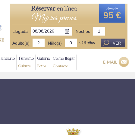
Réservar
en línea
desde
95 €
Mejores precios
Llegada
Noches
Adulto(s)
Niño(s)
VER
< 16 años
Balneario
Turismo
Galeria
Cómo llegar
E-MAIL
Cultura
Fotos
Contacto