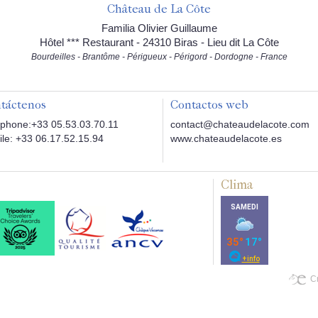
Château de La Côte
Familia Olivier Guillaume
Hôtel *** Restaurant - 24310 Biras - Lieu dit La Côte
Bourdeilles - Brantôme - Périgueux - Périgord - Dordogne - France
táctenos
Contactos web
phone:+33 05.53.03.70.11
contact@chateaudelacote.com
le: +33 06.17.52.15.94
www.chateaudelacote.es
Clima
Cr