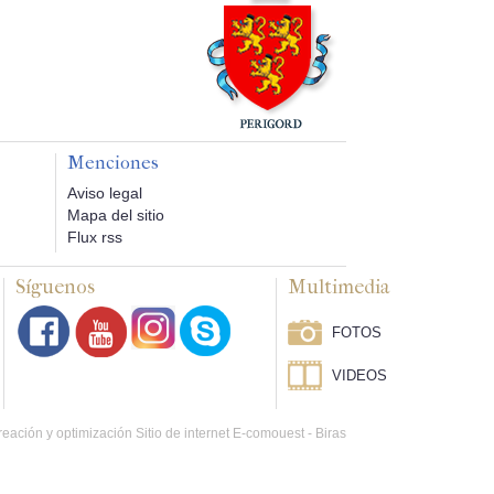
Menciones
Aviso legal
Mapa del sitio
Flux rss
Síguenos
Multimedia
FOTOS
VIDEOS
eación y optimización Sitio de internet E-comouest - Biras