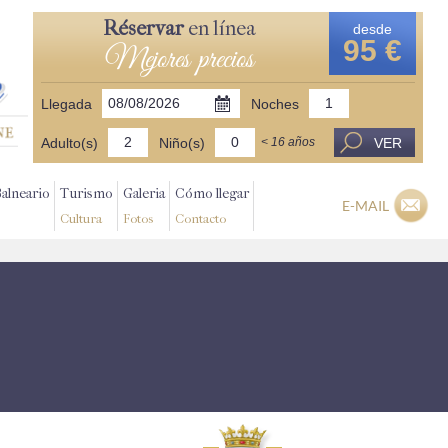
Réservar
en línea
desde
95 €
Mejores precios
Llegada
Noches
Adulto(s)
Niño(s)
VER
< 16 años
Balneario
Turismo
Galeria
Cómo llegar
E-MAIL
Cultura
Fotos
Contacto