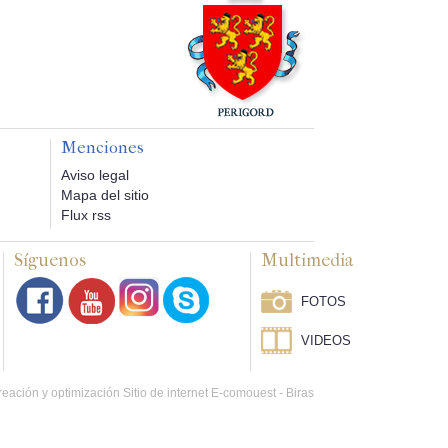
Menciones
Aviso legal
Mapa del sitio
Flux rss
Síguenos
Multimedia
FOTOS
VIDEOS
eación y optimización Sitio de internet E-comouest - Biras