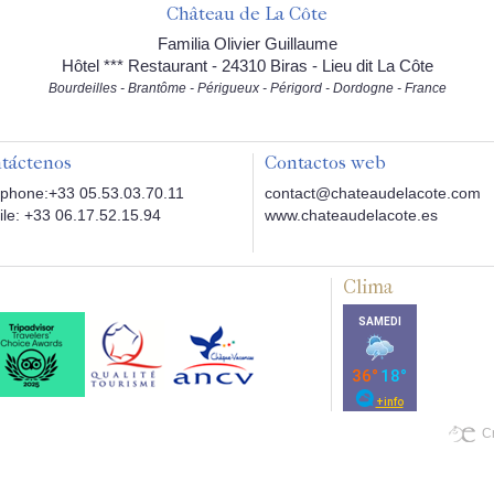
Château de La Côte
Familia Olivier Guillaume
Hôtel *** Restaurant - 24310 Biras - Lieu dit La Côte
Bourdeilles - Brantôme - Périgueux - Périgord - Dordogne - France
táctenos
Contactos web
phone:+33 05.53.03.70.11
contact@chateaudelacote.com
le: +33 06.17.52.15.94
www.chateaudelacote.es
Clima
Cr