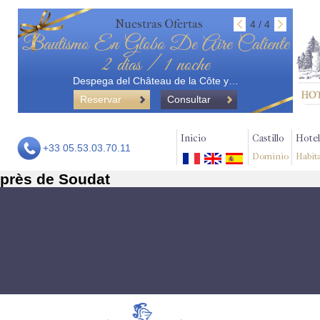
Nuestras Ofertas
4 / 4
Bautismo En Globo De Aire Caliente
2 dias / 1 noche
Despega del Château de la Côte y…
Reservar
Consultar
Inicio
Castillo
Hotel
+33 05.53.03.70.11
Dominio
Habit
près de Soudat