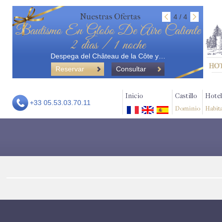
Nuestras Ofertas
4 / 4
Bautismo En Globo De Aire Caliente
2 dias / 1 noche
Despega del Château de la Côte y…
Reservar
Consultar
Inicio
Castillo
Hotel
+33 05.53.03.70.11
Dominio
Habit