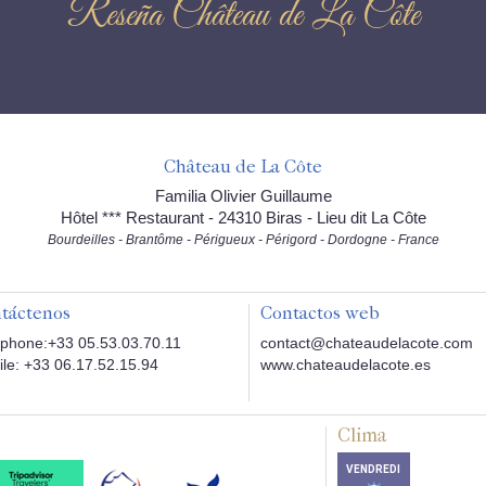
Reseña Château de La Côte
Château de La Côte
Familia Olivier Guillaume
Hôtel *** Restaurant - 24310 Biras - Lieu dit La Côte
Bourdeilles - Brantôme - Périgueux - Périgord - Dordogne - France
táctenos
Contactos web
phone:+33 05.53.03.70.11
contact@chateaudelacote.com
le: +33 06.17.52.15.94
www.chateaudelacote.es
Clima