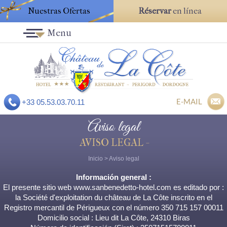
Nuestras Ofertas
Réservar
en línea
Menu
E-MAIL
+33 05.53.03.70.11
Aviso legal
AVISO LEGAL -
Inicio
>
Aviso legal
Información general :
El presente sitio web www.sanbenedetto-hotel.com es editado por :
la Société d'exploitation du château de La Côte inscrito en el
Registro mercantil de Périgueux con el número 350 715 157 00011
Domicilio social : Lieu dit La Côte, 24310 Biras