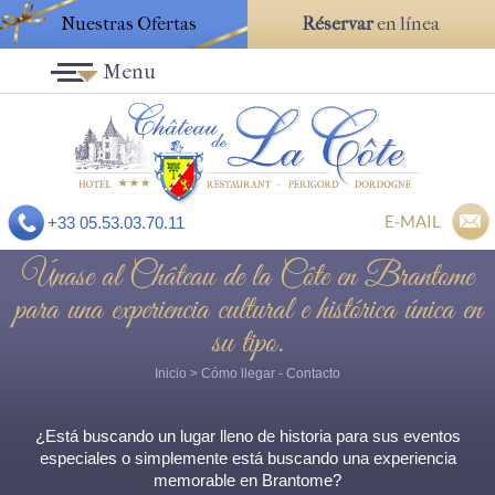
Nuestras Ofertas
Réservar
en línea
Menu
E-MAIL
+33 05.53.03.70.11
Únase al Château de la Côte en Brantome
para una experiencia cultural e histórica única en
su tipo.
Inicio
>
Cómo llegar
- Contacto
¿Está buscando un lugar lleno de historia para sus eventos
especiales o simplemente está buscando una experiencia
memorable en Brantome?