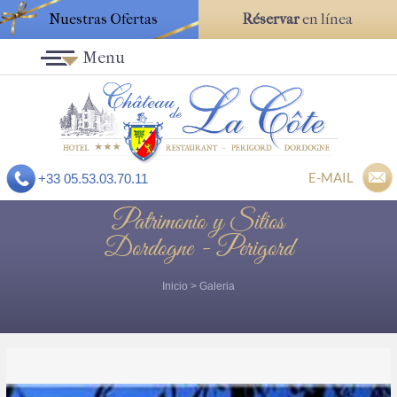
Nuestras Ofertas
Réservar
en línea
Menu
E-MAIL
+33 05.53.03.70.11
Patrimonio y Sitios
Dordogne - Perigord
Inicio
>
Galeria