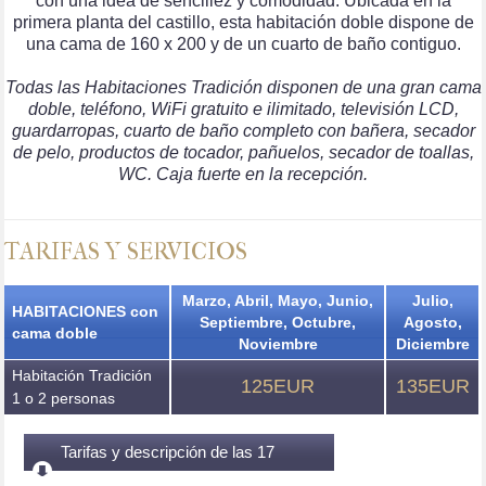
con una idea de sencillez y comodidad. Ubicada en la
primera planta del castillo, esta habitación doble dispone de
una cama de 160 x 200 y de un cuarto de baño contiguo.
Todas las Habitaciones Tradición disponen de una gran cama
doble, teléfono, WiFi gratuito e ilimitado, televisión LCD,
guardarropas, cuarto de baño completo con bañera, secador
de pelo, productos de tocador, pañuelos, secador de toallas,
WC. Caja fuerte en la recepción.
TARIFAS Y SERVICIOS
Marzo, Abril, Mayo, Junio,
Julio,
HABITACIONES con
Septiembre, Octubre,
Agosto,
cama doble
Noviembre
Diciembre
Habitación Tradición
125EUR
135EUR
1 o 2 personas
Tarifas y descripción de las 17