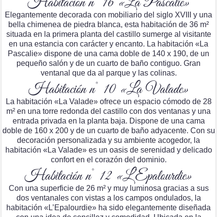
Habitación n° 16 «La Pascalie»
Elegantemente decorada con mobiliario del siglo XVIII y una
bella chimenea de piedra blanca, esta habitación de 36 m²
situada en la primera planta del castillo sumerge al visitante
en una estancia con carácter y encanto. La habitación «La
Pascalie» dispone de una cama doble de 140 x 190, de un
pequeño salón y de un cuarto de baño contiguo. Gran
ventanal que da al parque y las colinas.
Habitación n° 10 «La Valade»
La habitación «La Valade» ofrece un espacio cómodo de 28
m² en una torre redonda del castillo con dos ventanas y una
entrada privada en la planta baja. Dispone de una cama
doble de 160 x 200 y de un cuarto de baño adyacente. Con su
decoración personalizada y su ambiente acogedor, la
habitación «La Valade» es un oasis de serenidad y delicado
confort en el corazón del dominio.
Habitación n° 12 «L’Epalourdie»
Con una superficie de 26 m² y muy luminosa gracias a sus
dos ventanales con vistas a los campos ondulados, la
habitación «L’Epalourdie» ha sido elegantemente diseñada