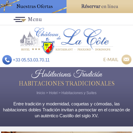
Nuestras Ofertas
Réservar
en línea
Menu
E-MAIL
+33 05.53.03.70.11
Habitaciones Tradición
HABITACIONES TRADICIONALES
Inicio
>
Hotel
>
Habitaciones y Suites
Entre tradición y modernidad, coquetas y cómodas, las
habitaciones dobles Tradición invitan a pernoctar en el corazón de
un auténtico Castillo del siglo XV.