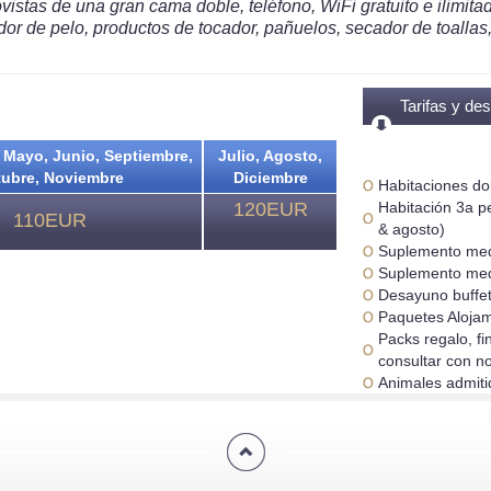
istas de una gran cama doble, teléfono, WiFi gratuito e ilimita
r de pelo, productos de tocador, pañuelos, secador de toallas,
Tarifas y des
habitaciones
, Mayo, Junio, Septiembre,
Julio, Agosto,
ubre, Noviembre
Diciembre
Habitaciones do
120EUR
Habitación 3a pe
110EUR
& agosto)
Suplemento medi
Suplemento medi
Desayuno buffet
Paquetes Alojam
Packs regalo, f
consultar con n
Animales admitid