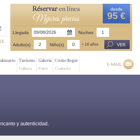
Réservar
en línea
desde
95 €
Mejores precios
Llegada
Noches
Adulto(s)
Niño(s)
VER
< 16 años
Balneario
Turismo
Galeria
Cómo llegar
E-MAIL
Cultura
Fotos
Contacto
ncanto y autenticidad.