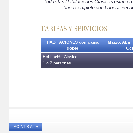
Todas las Habitaciones Clásicas están prov
baño completo con bañera, secado
TARIFAS Y SERVICIOS
HABITACIONES con cama
Marzo, Abril
doble
Oct
Habitación Clásica
1 o 2 personas
VOLVER A LA