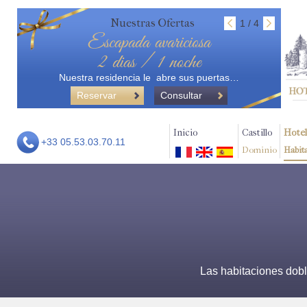
Nuestras Ofertas
1 / 4
Escapada avariciosa
2 dias / 1 noche
Nuestra residencia le abre sus puertas…
Reservar
Consultar
Inicio
Castillo
Hotel
+33 05.53.03.70.11
Dominio
Habit
Las habitaciones dobl