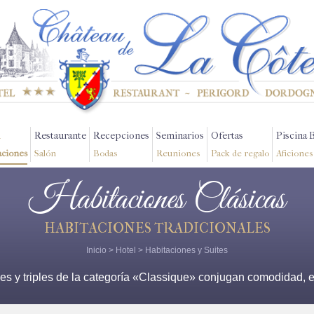
Restaurante
Recepciones
Seminarios
Ofertas
Piscina 
aciones
Salón
Bodas
Reuniones
Pack de regalo
Aficiones
Habitaciones Clásicas
HABITACIONES TRADICIONALES
Inicio
>
Hotel
>
Habitaciones y Suites
es y triples de la categoría «Classique» conjugan comodidad, e