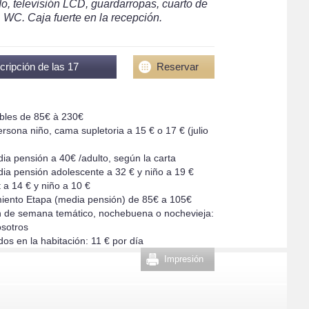
do, televisión LCD, guardarropas, cuarto de
 WC. Caja fuerte en la recepción.
cripción de las 17
Reservar
bles de 85€ à 230€
rsona niño, cama supletoria a 15 € o 17 € (julio
a pensión a 40€ /adulto, según la carta
a pensión adolescente a 32 € y niño a 19 €
 a 14 € y niño a 10 €
iento Etapa (media pensión) de 85€ a 105€
in de semana temático, nochebuena o nochevieja:
osotros
os en la habitación: 11 € por día
Impresión