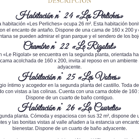
DESCRIPCIÓN
Habitación n° 24 «Les Perliches»
la habitación «Les Perliches» ocupa 26 m². Esta habitación bon
r con el encanto de antaño. Dispone de una cama de 160 x 200 y
ntana se pueden admirar el gran parque y el sendero de los boj
Chambre n° 22 «Le Rigolat»
n «Le Rigolat» se encuentra en la segunda planta, orientada haci
 cama acolchada de 160 x 200, invita al reposo en un ambient
adyacente.
Habitación n° 25 «Les Volves»
io íntimo y acogedor en la segunda planta del castillo. Toda d
o con vistas a las colinas. Cuenta con una cama doble de 160 
Dispone de un cuarto de baño contiguo.
Habitación n° 26 «La Courelie»
egunda planta. Cómoda y espaciosa con sus 32 m², dispone de
es y las bonitas vistas al valle añaden a la estancia un encanto
bienestar. Dispone de un cuarto de baño adyacente.