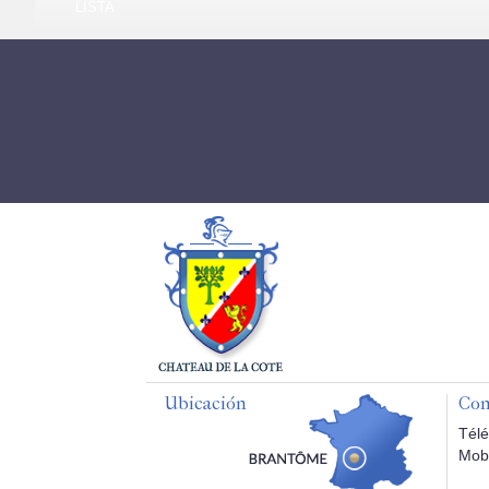
LISTA
Ubicación
Con
Télé
Mobi