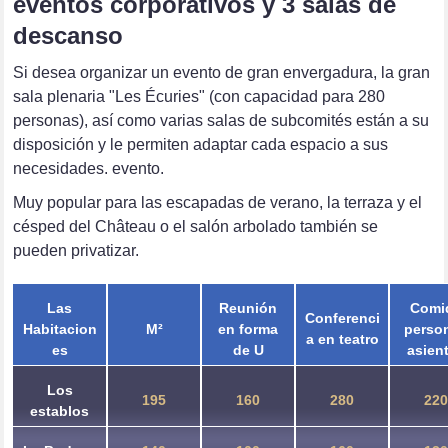
eventos corporativos y 3 salas de
descanso
Si desea organizar un evento de gran envergadura, la gran
sala plenaria "Les Écuries" (con capacidad para 280
personas), así como varias salas de subcomités están a su
disposición y le permiten adaptar cada espacio a sus
necesidades. evento.
Muy popular para las escapadas de verano, la terraza y el
césped del Château o el salón arbolado también se
pueden privatizar.
Las
Reunión
Comi
Conferenci
Habitacion
M²
en forma
person
a en teatro
es
de U
asien
Los
195
160
280
22
establos