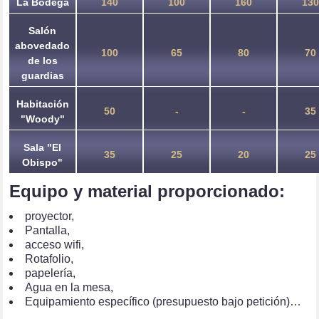
La Bodega
140
100
160
13
Salón
abovedado
100
65
80
70
de los
guardias
Habitación
50
-
-
35
"Woody"
Sala "El
35
25
20
25
Obispo"
Equipo y material proporcionado:
proyector,
Pantalla,
acceso wifi,
Rotafolio,
papelería,
Agua en la mesa,
Equipamiento específico (presupuesto bajo petición)…