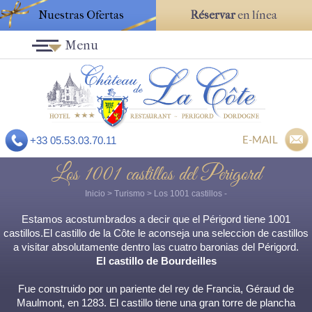
Nuestras Ofertas
Réservar
en línea
Menu
E-MAIL
+33 05.53.03.70.11
Los 1001 castillos del Perigord
Inicio
>
Turismo
>
Los 1001 castillos
-
Estamos acostumbrados a decir que el Périgord tiene 1001
castillos.El castillo de la Côte le aconseja una seleccion de castillos
a visitar absolutamente dentro las cuatro baronias del Périgord.
El castillo de Bourdeilles
Fue construido por un pariente del rey de Francia, Géraud de
Maulmont, en 1283. El castillo tiene una gran torre de plancha