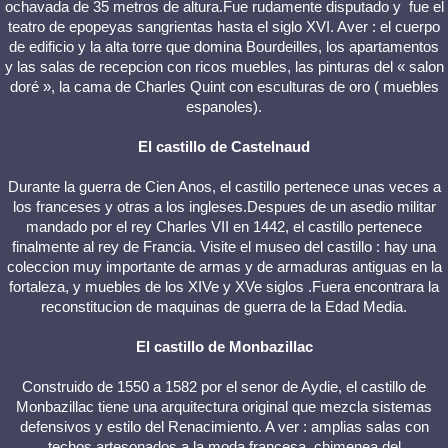
ochavada de 35 metros de altura.Fue rudamente disputado y fue el
teatro de epopeyas sangrientas hasta el siglo XVI. Aver : el cuerpo
de edificio y la alta torre que domina Bourdeilles, los apartamentos
y las salas de recepcion con ricos muebles, las pinturas del « salon
doré », la cama de Charles Quint con esculturas de oro ( muebles
espanoles).
El castillo de Castelnaud
Durante la guerra de Cien Anos, el castillo pertenece unas veces a
los franceses y otras a los ingleses.Despues de un asedio militar
mandado por el rey Charles VII en 1442, el castillo pertenece
finalmente al rey de Francia. Visite el museo del castillo : hay una
coleccion muy importante de armas y de armaduras antiguas en la
fortaleza, y muebles de los XIVe y XVe siglos .Fuera encontrara la
reconstitucion de maquinas de guerra de la Edad Media.
El castillo de Monbazillac
Construido de 1550 a 1582 por el senor de Aydie, el castillo de
Monbazillac tiene una arquitectura original que mezcla sistemas
defensivos y estilo del Renacimiento. A ver : amplias salas con
techos artesonados a la moda francesa, chimenea del