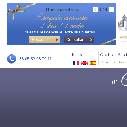
Nuestras Ofertas
1 / 4
Escapada avariciosa
2 dias / 1 noche
Nuestra residencia le abre sus puertas…
Reservar
Consultar
Inicio
Castillo
Hotel
+33 05.53.03.70.11
Dominio
Habit
« 