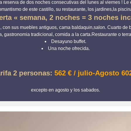
a reserva de dos noches consecutivas del lunes al viernes ! Le 
omantismo de este castillo, su restaurante, los jardines,la piscin
erta « semana, 2 noches = 3 noches inc
, con sus muebles antiguos, cama baldaquin,salon. Cuarto de ba
, gastronomia tradicional, comida a la carta.Restaurante o terra
Desayuno buffet.
Una noche ofrecida.
rifa 2 personas:
562 € / julio-Agosto 60
excepto en agosto y los sabados.