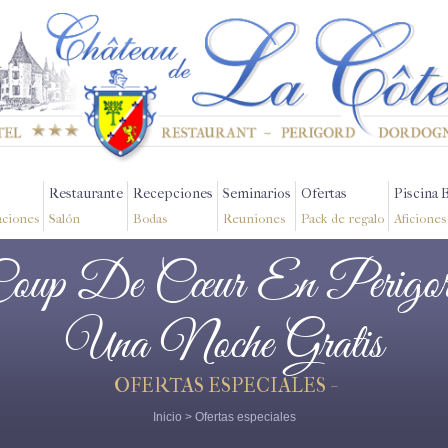
Restaurante
Recepciones
Seminarios
Ofertas
Piscina 
aciones
Salón
Bodas
Reuniones
Pack de regalo
Aficiones
Coup De Cœur En Perigor
Una Noche Gratis
OFERTAS ESPECIALES -
Inicio
>
Ofertas especiales