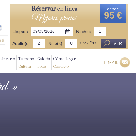
Réservar
en línea
desde
95 €
Mejores precios
Llegada
Noches
Adulto(s)
Niño(s)
VER
< 16 años
Balneario
Turismo
Galeria
Cómo llegar
E-MAIL
Cultura
Fotos
Contacto
d »