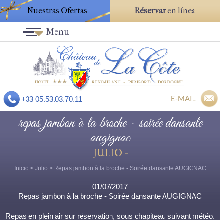
Nuestras Ofertas
Réservar
en línea
Menu
E-MAIL
+33 05.53.03.70.11
repas jambon à la broche - soirée dansante
augignac
JULIO -
Inicio
>
Julio
> Repas jambon à la broche - Soirée dansante AUGIGNAC
01/07/2017
Repas jambon à la broche - Soirée dansante AUGIGNAC
Repas en plein air sur réservation, sous chapiteau suivant météo.