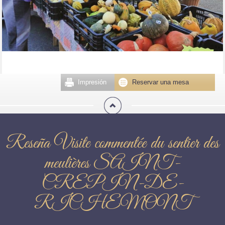
Impresión
Reservar una mesa
Reseña Visite commentée du sentier des
meulières SAINT-
CREPIN-DE-
RICHEMONT