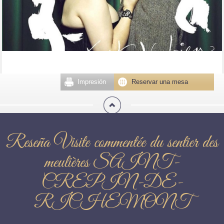
Impresión
Reservar una mesa
Reseña Visite commentée du sentier des
meulières SAINT-
CREPIN-DE-
RICHEMONT