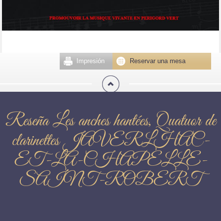
Impresión
Reservar una mesa
Reseña Les anches hantées, Quatuor de
clarinettes JAVERLHAC-
ET-LA-CHAPELLE-
SAINT-ROBERT