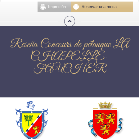
Impresión
Reservar una mesa
Reseña Concours de pétanque LA
CHAPELLE-
FAUCHER