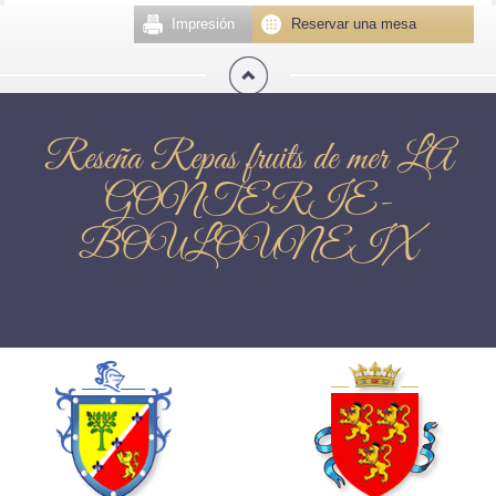
Impresión
Reservar una mesa
Reseña Repas fruits de mer LA
GONTERIE-
BOULOUNEIX