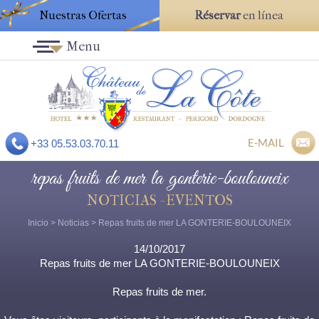
Nuestras Ofertas
Réservar
en línea
Menu
E-MAIL
+33 05.53.03.70.11
repas fruits de mer la gonterie-boulouneix
NOTICIAS - EVENTOS
Inicio
>
Noticias
> Repas fruits de mer LA GONTERIE-BOULOUNEIX
14/10/2017
Repas fruits de mer LA GONTERIE-BOULOUNEIX
Repas fruits de mer.