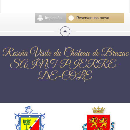
Impresión
Reservar una mesa
Reseña Visite du Château de Bruzac
SAINT-PIERRE-
DE-COLE