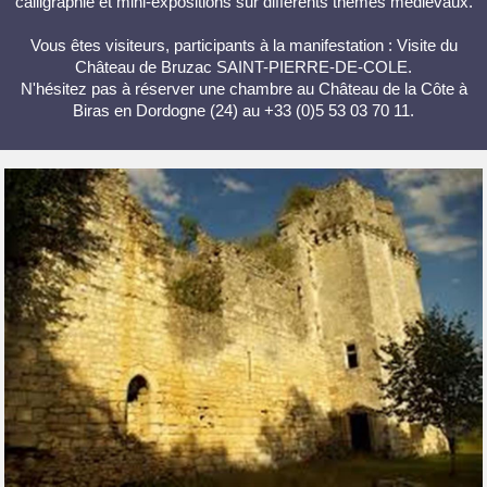
calligraphie et mini-expositions sur différents thèmes médiévaux.
Vous êtes visiteurs, participants à la manifestation : Visite du
Château de Bruzac SAINT-PIERRE-DE-COLE.
N'hésitez pas à réserver une chambre au Château de la Côte à
Biras en Dordogne (24) au +33 (0)5 53 03 70 11.