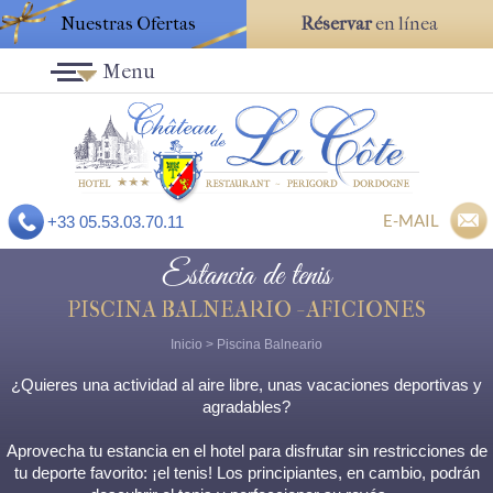
Nuestras Ofertas
Réservar
en línea
Menu
E-MAIL
+33 05.53.03.70.11
Estancia de tenis
PISCINA BALNEARIO - AFICIONES
Inicio
>
Piscina Balneario
¿Quieres una actividad al aire libre, unas vacaciones deportivas y
agradables?
Aprovecha tu estancia en el hotel para disfrutar sin restricciones de
tu deporte favorito: ¡el tenis! Los principiantes, en cambio, podrán