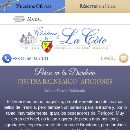
Nuestras Ofertas
Réservar
en línea
Menu
E-MAIL
+33 05.53.03.70.11
Pesca en la Dordoña
PISCINA BALNEARIO - AFICIONES
Inicio
>
Piscina Balneario
El Dronne es un río magnífico, probablemente uno de los más
bellos de Francia, pero también un paraíso para la trucha y, por lo
tanto, inevitablemente, ¡para los pescadores del Périgord! Muy
cerca del hotel, no faltan lugares de pesca muy bonitos y
agradables, especialmente río arriba de Brantôme, pero también