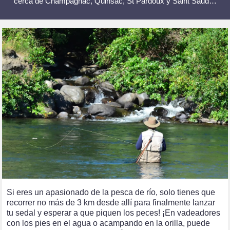
cerca de Champagnac, Quinsac, St Pardoux y Saint Saud…
Si eres un apasionado de la pesca de río, solo tienes que
recorrer no más de 3 km desde allí para finalmente lanzar
tu sedal y esperar a que piquen los peces! ¡En vadeadores
con los pies en el agua o acampando en la orilla, puede