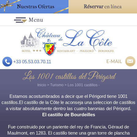
Nuestras Ofertas
Réservar
en línea
Menu
E-MAIL
+33 05.53.03.70.11
Los 1001 castillos del Perigord
Inicio
>
Turismo
>
Los 1001 castillos
-
Estamos acostumbrados a decir que el Périgord tiene 1001
castillos.El castillo de la Côte le aconseja una seleccion de castillos
a visitar absolutamente dentro las cuatro baronias del Périgord.
El castillo de Bourdeilles
Fue construido por un pariente del rey de Francia, Géraud de
Maulmont, en 1283. El castillo tiene una gran torre de plancha