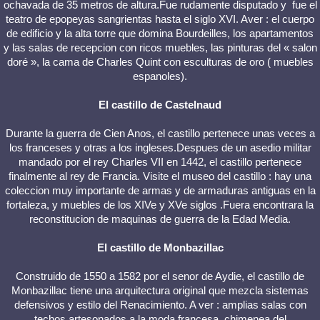
ochavada de 35 metros de altura.Fue rudamente disputado y fue el
teatro de epopeyas sangrientas hasta el siglo XVI. Aver : el cuerpo
de edificio y la alta torre que domina Bourdeilles, los apartamentos
y las salas de recepcion con ricos muebles, las pinturas del « salon
doré », la cama de Charles Quint con esculturas de oro ( muebles
espanoles).
El castillo de Castelnaud
Durante la guerra de Cien Anos, el castillo pertenece unas veces a
los franceses y otras a los ingleses.Despues de un asedio militar
mandado por el rey Charles VII en 1442, el castillo pertenece
finalmente al rey de Francia. Visite el museo del castillo : hay una
coleccion muy importante de armas y de armaduras antiguas en la
fortaleza, y muebles de los XIVe y XVe siglos .Fuera encontrara la
reconstitucion de maquinas de guerra de la Edad Media.
El castillo de Monbazillac
Construido de 1550 a 1582 por el senor de Aydie, el castillo de
Monbazillac tiene una arquitectura original que mezcla sistemas
defensivos y estilo del Renacimiento. A ver : amplias salas con
techos artesonados a la moda francesa, chimenea del