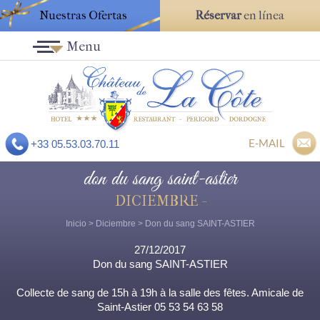
Nuestras Ofertas
Réservar
en línea
Menu
E-MAIL
+33 05.53.03.70.11
don du sang saint-astier
DICIEMBRE -
Inicio
>
Diciembre
> Don du sang SAINT-ASTIER
27/12/2017
Don du sang SAINT-ASTIER
Collecte de sang de 15h à 19h à la salle des fêtes. Amicale de
Saint-Astier 05 53 54 63 58