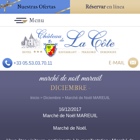
Nuestras Ofertas
Réservar
en línea
Menu
E-MAIL
+33 05.53.03.70.11
marché de noël mareuil
DICIEMBRE -
Inicio
>
Diciembre
> Marché de Noël MAREUIL
16/12/2017
Marché de Noël MAREUIL
Marché de Noël.