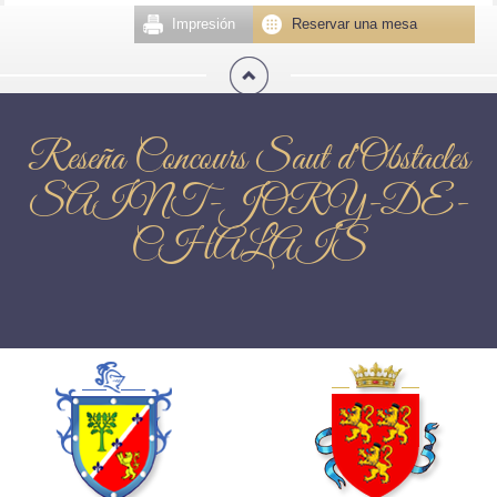
Impresión
Reservar una mesa
Reseña Concours Saut d'Obstacles
SAINT-JORY-DE-
CHALAIS